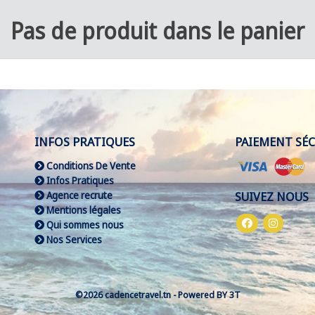
Pas de produit dans le panier
INFOS PRATIQUES
PAIEMENT SÉC
Conditions De Vente
Infos Pratiques
Agence recrute
SUIVEZ NOUS
Mentions légales
Qui sommes nous
Nos Services
©2026 cadencetravel.tn -
Powered BY
3T