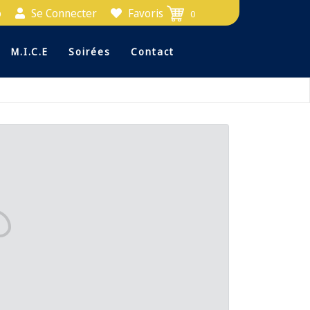
o
Se Connecter
Favoris
0
M.i.c.e
Soirées
Contact