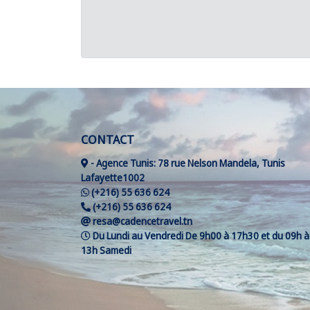
CONTACT
- Agence Tunis: 78 rue Nelson Mandela, Tunis
Lafayette1002
(+216) 55 636 624
(+216) 55 636 624
resa@cadencetravel.tn
Du Lundi au Vendredi De 9h00 à 17h30 et du 09h à
13h Samedi