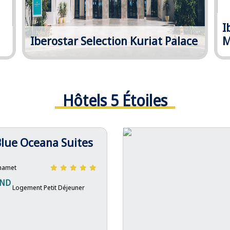
I
Iberostar Selection Kuriat Palace
M
Hôtels 5 Étoiles
Blue Oceana Suites
amet
ND
Logement Petit Déjeuner