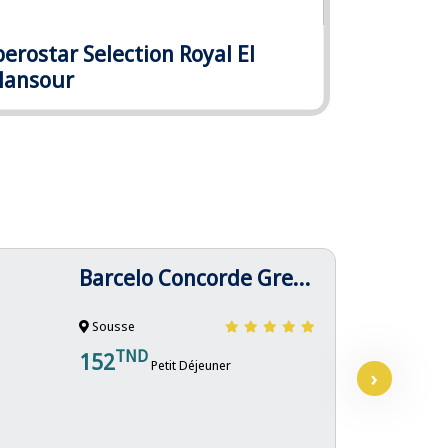
berostar Selection Royal El
ansour
Zodiac
Barcelo Concorde Green Park Palace
Sousse
TND
152
Petit Déjeuner
›