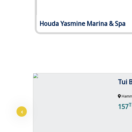
Houda Yasmine Marina & Spa
Tui 
Hamm
T
157
‹