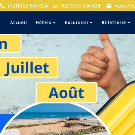
(+216) 55 636 624
(+216) 55 636 624
Accès Pr
Accueil
Hôtels
Excursion
Billetterie