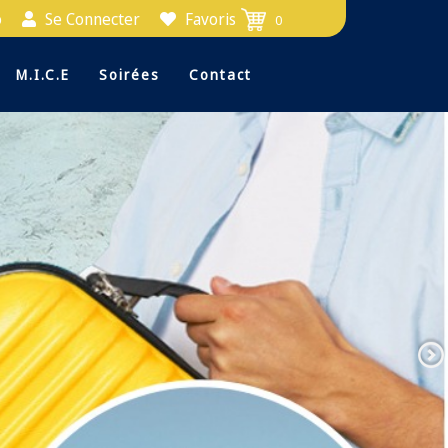
o
Se Connecter
Favoris
0
M.i.c.e
Soirées
Contact