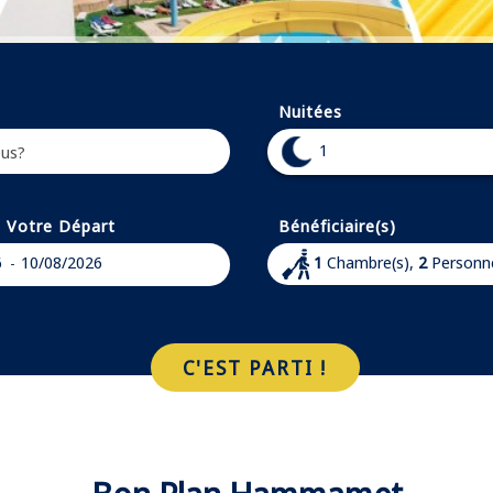
Nuitées
1
- Votre Départ
Bénéficiaire(s)
6
10/08/2026
1
Chambre(s),
2
Personn
-
C'EST PARTI !