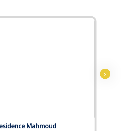
›
esidence Mahmoud
La Playa